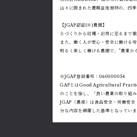
山々に囲まれた置賜盆地独特の、四季
【JGAP認証(※)農園】
土づくりから収穫・出荷に至るまで徹
また、働く人が安心・安全に働ける労
明るく楽しく働ける農園で、”農業か
※JGAP登録番号：060000054
GAPとはGood Agricultur
のことを指し、「良い農業の取り組み
JGAP（農産）は食品安全・労働安
分な内容を網羅した基準となっていま