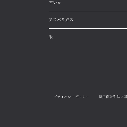
すいか
高級すいか
アスパラガス
大玉すいか
米
小玉すいか
プライバシーポリシー
特定商取引法に