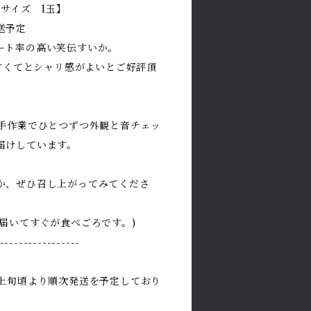
Lサイズ 1玉】
送予定
ート率の高い笑伝すいか。
、甘くてとシャリ感がよいとご好評頂
、手作業でひとつずつ外観と音チェッ
届けしています。
か、ぜひ召し上がってみてくださ
届いてすぐが食べごろです。)
-----------------
月上旬頃より順次発送を予定しており