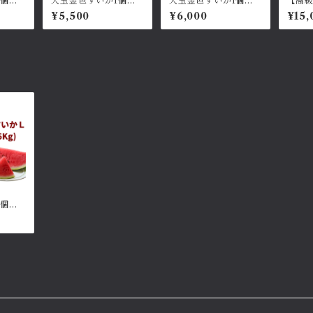
1個：
大玉金色すいか1個：L
大玉金色すいか1個：2
【高級
サイズ約6kg
Lサイズ約7~8kg
金の
¥5,500
¥6,000
¥15,
個：L