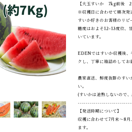
【大玉すいか 7kg前後 2
※収穫日に合わせて順次発
すいか好きのお客様のリピ
糖度はおよそ12~13度位
いています。
EDENではすいか収穫後
クし、丁寧に箱詰めしてお
農家直送、鮮度抜群のすい
い。
(すいかは追熟しないので、
---------------------------
【発送時期について】
収穫に合わせて7月末～8
ます。