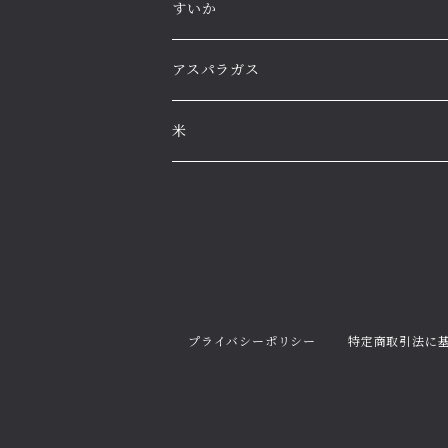
すいか
高級すいか
アスパラガス
大玉すいか
米
小玉すいか
プライバシーポリシー
特定商取引法に