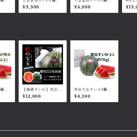
1個：
大玉金色すいか1個：L
大玉金色すいか1個：2
8月上
サイズ約6kg
Lサイズ約7~8kg
級すい
¥5,500
¥6,000
¥15,
宝玉
1個：
【高級すいか】笑伝 紅
笑伝大玉すいか1個：2
の宝玉
Lサイズ約7~8kg
¥12,000
¥4,300