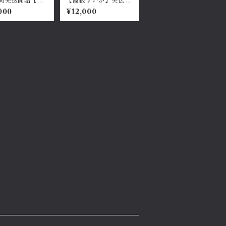
旬発送開始【高
【高級すいか】笑伝 紅
か】笑伝 黄金の
の宝玉
000
¥12,000