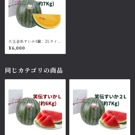
大玉金色すいか1個：2Lサイズ
約7~8kg
¥6,000
同じカテゴリの商品