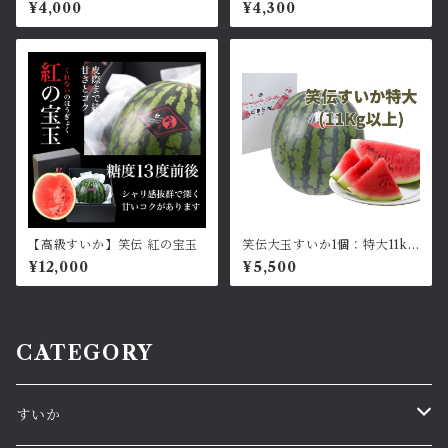
約6kg
約7~8kg
¥4,000
¥4,300
【高級すいか】笑伝 紅の宝玉
笑伝大玉すいか1個：特大11kg
以上
¥12,000
¥5,500
CATEGORY
すいか