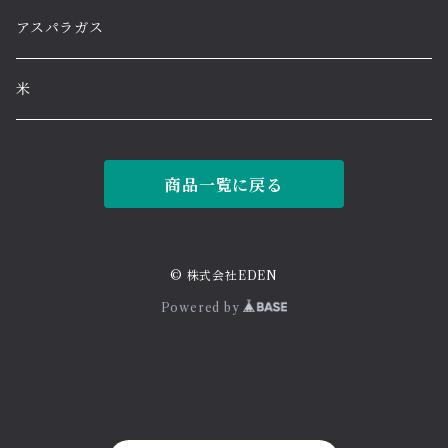
高級すいか
アスパラガス
大玉すいか
米
小玉すいか
商品一覧に戻る
© 株式会社EDEN
Powered by